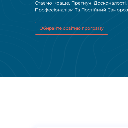
Стаємо Краще, Прагнучі Досконалості
Професіоналізм Та Постійний Самороз
Обирайте освітню програму