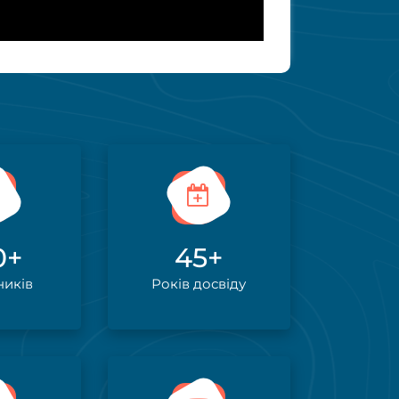
0
+
45
+
ників
Років досвіду