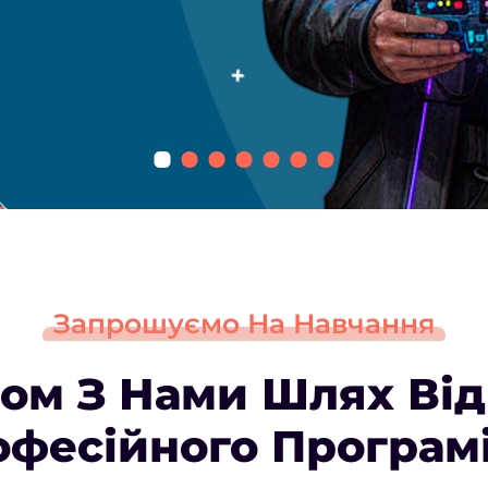
Запрошуємо На Навчання
зом З Нами Шлях Від
фесійного Програм