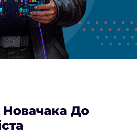
 Новачака До
іста