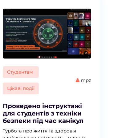
Студентам
mpz
Цікаві події
Проведено інструктажі
для студентів з техніки
безпеки під час канікул
Турбота про життя та здоров’я
здобувачів вищої освіти — один із