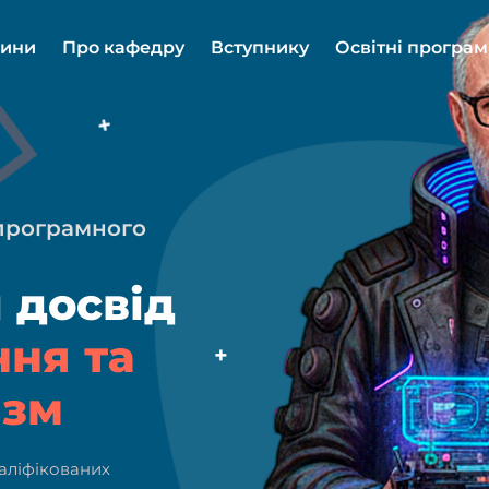
ини
Про кафедру
Вступнику
Освітні програ
програмного
 досвід
ння та
ізм
валіфікованих