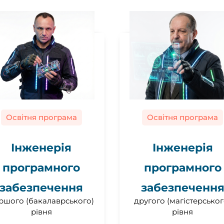
Освітня програма
Освітня програма
Інженерія
Інженерія
програмного
програмного
забезпечення
забезпеченн
ршого (бакалаврського)
другого (магістерськог
рівня
рівня