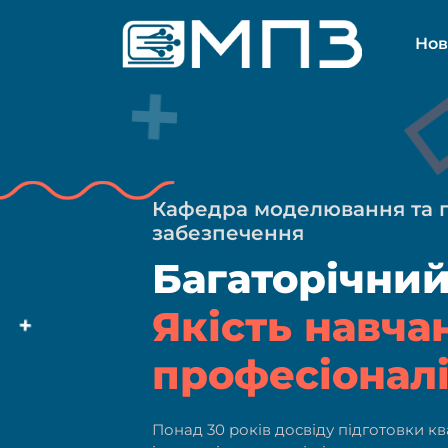
П
е
Нов
р
е
й
т
и
д
о
Кафедра моделювання та 
к
о
забезпечення
н
Багаторічний
т
е
Якість навча
н
т
професіонал
у
Понад 30 років досвіду підготовки к