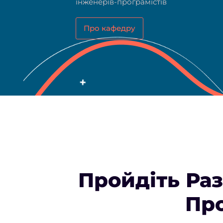
інженерів-програмістів
Про кафедру
Пройдіть Ра
Про