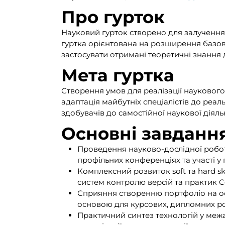
Про гурток
Науковий гурток створено для залучення 
гуртка орієнтована на розширення базов
застосувати отримані теоретичні знання
Мета гуртка
Створення умов для реалізації наукового 
адаптація майбутніх спеціалістів до реа
здобувачів до самостійної наукової діяль
Основні завданн
Проведення науково-дослідної роботи
профільних конференціях та участі у 
Комплексний розвиток soft та hard s
систем контролю версій та практик C
Сприяння створенню портфоліо на осн
основою для курсових, дипломних ро
Практичний синтез технологій у межа