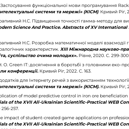
. О. Застосування функціональної мови програмування Rack
нтелектуальні системи та мережі» (КІСМ)
. Кривий Ріг, 2
, Крапивний Н.С. Підвищення точності гамма-методу для в
dern Science And Practice. Abstracts of XV International 
., Крапивний Н.С. Розробка математичної моделі взаємод
ералогічних характеристик.
ХІІI Міжнародна науково-пр
іта, суспільство очима молодих».
Рівне, 2020. С. 299-300
т Н. О. Green IT: досягнення в боротьбі з головними еко-
али конференції.
Кривий Ріг, 2022. С. 163.
а додатків для Інтернету речей з використанням технологі
нтелектуальні системи та мережі» (КІСМ).
Кривий Ріг, 2
pplication of model predictive control in iron ore beneficiation
als of the XVII All-Ukrainian Scientific-Practical WEB C
p 256-257.
ng the impact of student-created game applications on profe
als of the XVII All-Ukrainian Scientific-Practical WEB C