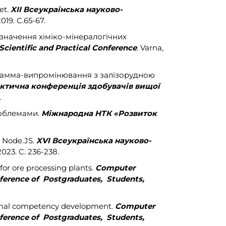
et.
XII Всеукраїнська науково-
019. С.65-67.
изначення хіміко-мінералогічних
Scientific and Practical Conference
. Varna,
ії гамма-випромінювання з залізорудною
актична конференція здобувачів вищої
.
проблемами.
Міжнародна НТК «Розвиток
ї Node.JS.
XVI Всеукраїнська науково-
023. С. 236-238.
 for ore processing plants.
Computer
onference of Postgraduates, Students,
ssional competency development.
Computer
onference of Postgraduates, Students,