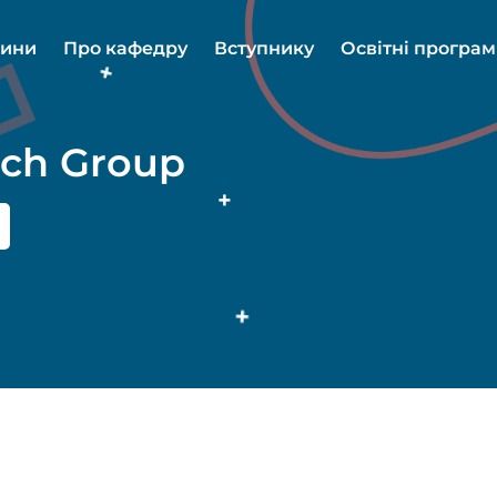
ини
Про кафедру
Вступнику
Освітні програ
rch Group