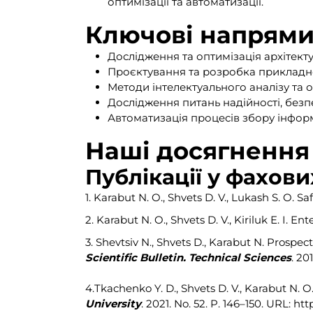
оптимізації та автоматизації.
Ключові напрями
Дослідження та оптимізація архітект
Проєктування та розробка прикладн
Методи інтелектуального аналізу та
Дослідження питань надійності, без
Автоматизація процесів збору інформ
Наші досягнення
Публікації у фахов
1. Karabut N. O., Shvets D. V., Lukash S. O. 
2. Karabut N. O., Shvets D. V., Kiriluk E. I.
3. Shevtsiv N., Shvets D., Karabut N. Prospe
Scientific Bulletin. Technical Sciences
. 20
4.Tkachenko Y. D., Shvets D. V., Karabut N. 
University
. 2021. No. 52. P. 146–150. URL: ht