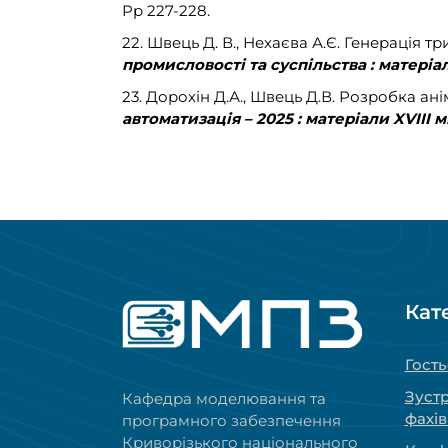
Pp 227-228.
22. Швець Д. В., Нехаєва А.Є.
Генерація тр
промисловості та суспільства : матеріа
23. Дорохін Д.А., Швець Д.В. Розробка ан
автоматизація – 2025 : матеріали XVIII 
Кат
Гость
Зустр
Кафедра моделювання та
фахі
програмного забезпечення
Криворізького національного