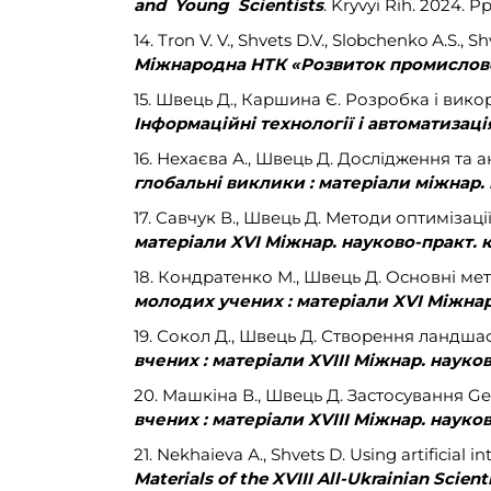
and Young Scientists
. Kryvyi Rih. 2024. Pp
14. Tron V. V., Shvets D.V., Slobchenko А.S., 
Міжнародна НТК «Розвиток промисловос
15. Швець Д., Каршина Є. Розробка і вик
Інформаційні технології і автоматизація
16. Нехаєва А., Швець Д. Дослідження та
глобальні виклики : матеріали міжнар. 
17. Савчук В., Швець Д. Методи оптимізаці
матеріали XVІ Міжнар. науково-практ. 
18. Кондратенко М., Швець Д. Основні мет
молодих учених : матеріали XVІ Міжнар
19. Сокол Д., Швець Д. Створення ландша
вчених : матеріали XVІІI Міжнар. науков
20. Машкіна В., Швець Д. Застосування Ge
вчених : матеріали XVІІI Міжнар. науков
21. Nekhaieva А., Shvets D. Using artificial 
Materials of the XVIII All-Ukrainian Sci