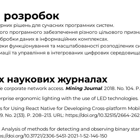
 розробок
урних рішень для сучасних програмних систем.
ого програмного забезпечення різного цільового призн
 обробки даних в інформаційних комплексах.
пеки функціонування та масштабованості розподілених си
ації та управління в інтегрованих цифрових середовища
их наукових журналах
Safe corporate network access.
Mining Journal
. 2018. No. 104. P
 Enterprise ergonomic lighting with the use of LED technologies.
cts for Using React Native for Developing Cross-platform Mobi
19. No. 2(33). P. 208–213. URL: https://doi.org/10.32515/2664-26
O. Analysis of methods for detecting and observing binary star
tps://doi.org/10.31721/2306-5451-2021-1-52-146-150