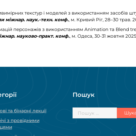
ивимірних текстур і моделей з використанням засобів шт
ли міжнар. наук.-техн. конф.
, м. Кривий Ріг
, 28–30 трав. 2
імацій персонажів з використанням Animation та Blend tree
міжнар. науково-практ. конф.
, м. Одеса, 30-31 жовтня 2025 р
егорії
Пошук
Пошук:
ові та бінарні лекції
ічі з провідними
вцями