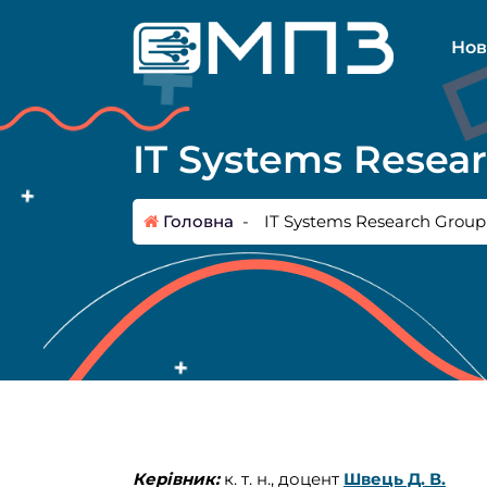
П
е
Нов
р
е
й
т
IT Systems Resea
и
д
о
Головна
-
IT Systems Research Group
к
о
н
т
е
н
т
у
Керівник:
к. т. н., доцент
Швець Д. В.