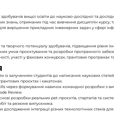
здобувачів вищої освіти до науково-дослідної та дослідн
их знань, отриманих під час вивчення дисциплін курсу,
 для вирішення прикладних інженерних задач у сфері інф
та творчого потенціалу здобувачів, підвищення рівня їхн
льних умов проєктування та розробки програмного забезп
ності, участі у фахових конкурсах, грантових програмах 
я
 із залученням студентів до написання наукових статей, 
грантових проєктах і хакатонах.
kills через формування навичок командної розробки з в
ode Review.
ові розробки реальних pet-проєктів, стартапів та систе
біт та резюме випускника.
х дослідження інтеграції різних технологічних стеків д