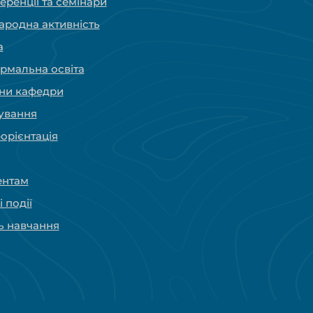
ренції та семінари
ародна активність
а
рмальна освіта
ни кафедри
ування
орієнтація
ентам
і події
ь навчання