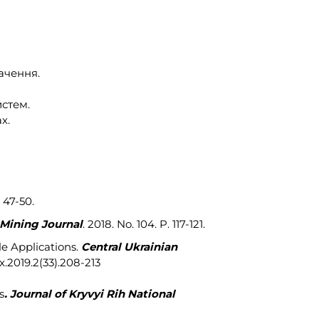
ачення.
стем.
х.
. 47-50.
Mining Journal
. 2018. No. 104. P. 117-121.
le Applications.
Central
Ukrainian
2x.2019.2(33).208-213
s
.
Journal of Kryvyi Rih National