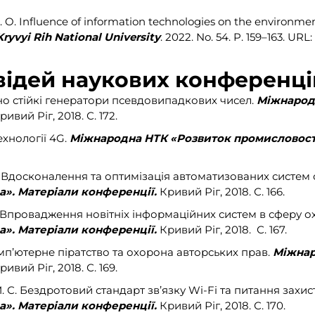
 N. O. Influence of information technologies on the environm
Kryvyi Rih National University
. 2022. No. 54. P. 159–163. URL
овідей наукових конференці
о стійкі генератори псевдовипадкових чисел
.
Міжнародн
ивий Ріг, 2018. С. 172.
ехнології 4G
.
Міжнародна НТК «Розвиток промисловості 
. Ю. Вдосконалення та оптимізація автоматизованих систем
а». Матеріали конференції.
Кривий Ріг, 2018. С. 166.
. О. Впровадження новітніх інформаційних систем в сферу 
а». Матеріали конференції.
Кривий Ріг, 2018. С. 167.
Комп’ютерне піратство та охорона авторських прав.
Міжнар
ивий Ріг, 2018. С. 169.
М. С. Бездротовий стандарт зв’язку Wi-Fi та питання захис
а». Матеріали конференції.
Кривий Ріг, 2018. С. 170.