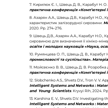
7. Кирилюк Є. І., Швець Д. В., Карабут Н
практична конференція «Комп’ютерні і
8. Азарян А.А., Швець Д.В., Карабут Н.О.
характеристик залізорудної сировини.
Mo
2020. Pp. 274-276.
9. Швець Д.В., Азарян А.А., Карабут Н.О
сировиною для визначення її хіміко-мін
освіти і молодих науковців «Наука, осв
10. Румянцева О. П., Швець Д. В., Карабу
промисловості та суспільства». Матері
11. Мойсеєнко В. В., Швець Д. В. Розробк
практична конференція «Комп’ютерні і
12. Slobchenko А.S., Shvets D.V., Tron V. V. A
Intelligent Systems and Networks : Materi
and Young Scientists
. Kryvyi Rih, 2024. P
13. Karshina E. V., Shvets D.V. Investigati
Intelligent Systems and Networks : Materi