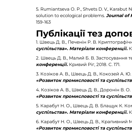
5. Rumiantseva O. P., Shvets D. V., Karabut
solution to ecological problems.
Journal of 
159-163
Публікації тез доп
1. Швець Д. В., Печенін Р. В.
Криптографічн
суспільства». Матеріали конференції.
Кр
2.
Швець Д. В., Малий Б. В. Застосування т
конференції.
Кривий Ріг, 2018. С. 171.
3. Козіков А. В., Швець Д. В., Кокозей А
«Розвиток промисловості та суспільств
4. Козіков А. В., Швець Д. В., Доронін В
«Розвиток промисловості та суспільств
5. Карабут Н. О., Швець Д. В. Блащук К. 
суспільства». Матеріали конференції.
Кр
6. Карабут Н. О., Швець Д. В., Крапивний 
«Розвиток промисловості та суспільств