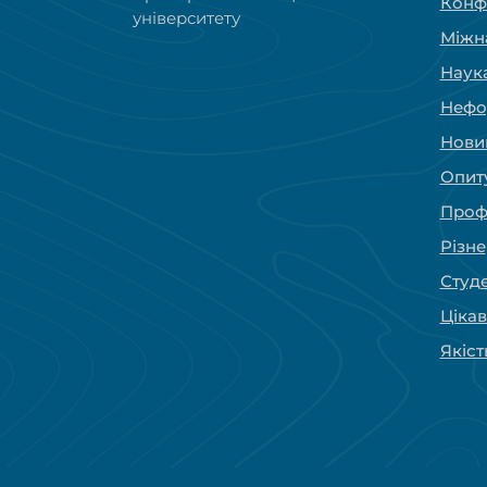
Конфе
університету
Міжн
Наук
Нефо
Нови
Опит
Проф
Різне
Студ
Цікав
Якіст