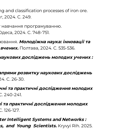
ng and classification processes of iron ore.
, 2024. С. 249.
су навчання програмуванню.
деса, 2024. С. 748-751.
лювання.
Молодіжна наука: інновації та
 вчених.
Полтава, 2024. С. 535-536.
наукових досліджень молодих учених :
апрями розвитку наукових досліджень
. С. 26-30.
чні та практичні дослідження молодих
С. 240-241.
і та практичні дослідження молодих
С. 126-127.
r Intelligent Systems and Networks :
ts, and Young Scientists.
Kryvyi Rih. 2025.