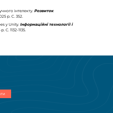
учного інтелекту
.
Розвиток
025 р. С. 352.
s у Unity.
Інформаційні технології і
. С. 1132-1135.