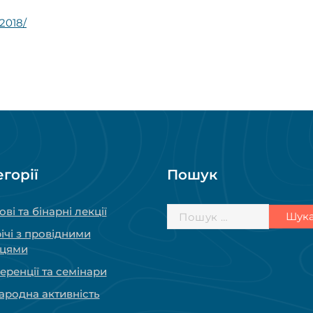
w2018/
егорії
Пошук
Пошук:
ові та бінарні лекції
ічі з провідними
вцями
ренції та семінари
ародна активність