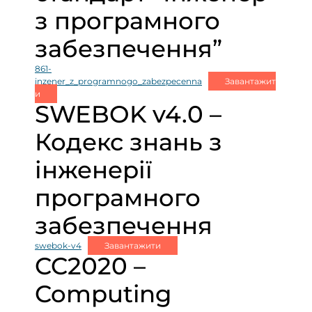
з програмного
забезпечення”
861-
inzener_z_programnogo_zabezpecenna
Завантажит
и
SWEBOK v4.0 –
Кодекс знань з
інженерії
програмного
забезпечення
swebok-v4
Завантажити
CC2020 –
Computing