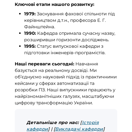
Ключові етапи нашого розвитку:
1979:
Заснування фахової спільноти під
керівництвом д.т.н., професора Е. Г.
Файнштейна.
1990:
Кафедра отримала сучасну назву,
розширивши горизонти досліджень.
1995:
Статус випускової кафедри з
підготовки інженерів-програмістів.
Наші переваги сьогодні:
Навчання
базується на реальному досвіді. Ми
об’єднуємо науковий підхід із практичними
кейсами у сферах автоматизації та
розробки ПЗ. Наші випускники працюють у
найрізноманітніших галузях, масштабуючи
цифрову трансформацію України.
Детальніше про нас:
[
Історія
кафедри
] | [
Викладачі кафедри
]