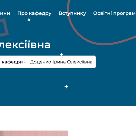
ини
Про кафедру
Вступнику
Освітні програ
лексіївна
і кафедри
-
Доценко Ірина Олексіївна