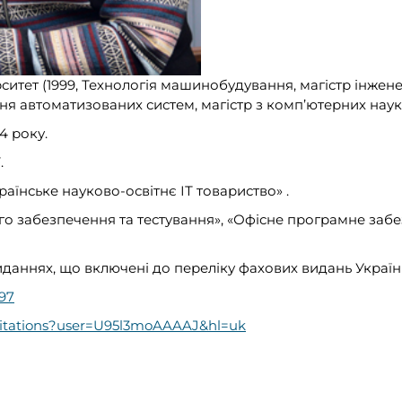
ситет (1999, Технологія машинобудування, магістр інжене
ня автоматизованих систем, магістр з комп’ютерних наук)
4 року.
.
раїнське науково-освітнє ІТ товариство» .
о забезпечення та тестування», «Офісне програмне забе
иданнях, що включені до переліку фахових видань Україн
497
m/citations?user=U95l3moAAAAJ&hl=uk