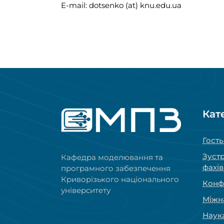
E-mail: dotsenko (at) knu.edu.ua
Кат
Гость
Зустр
Кафедра моделювання та
фахі
програмного забезпечення
Криворізького національного
Конфе
університету
Міжн
Наук