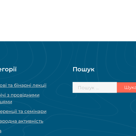
егорії
Пошук
Пошук:
ові та бінарні лекції
ічі з провідними
вцями
ренції та семінари
ародна активність
а