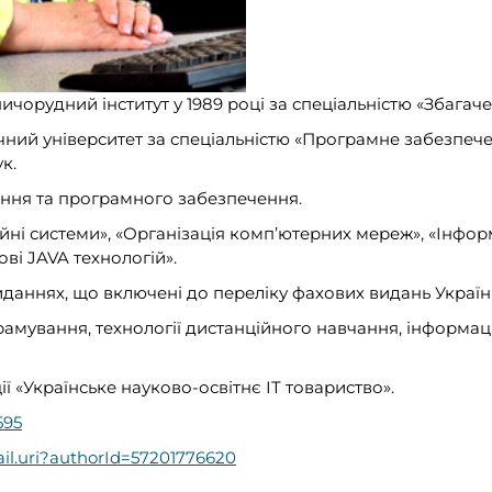
ничорудний інститут у 1989 році за спеціальністю «Збага
ічний університет за спеціальністю «Програмне забезпеч
к.
ання та програмного забезпечення.
йні системи», «Організація комп’ютерних мереж», «Інфор
ві JAVA технологій».
иданнях, що включені до переліку фахових видань Україн
рамування, технології дистанційного навчання, інформаці
ї «Українське науково-освітнє ІТ товариство».
595
ail.uri?authorId=57201776620