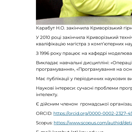
Карабут Н.О. закінчила Криворізький гір
У 2010 році закінчила Криворізький техн
кваліфікацію магістра з комп’ютерних нау
З 1996 року працює на кафедрі моделюв
Викладає навчальні дисципліні: «Операці
програмування», «Програмування на осно
Має публікації у періодичних наукових в
Наукові інтереси: сучасні проблеми прог
інтелекту.
Є дійсним членом громадської організаці
ORCID:
https://orcid.org/0000-0002-2327-4
Scopus:
https://www.scopus.com/authid/det