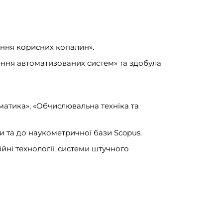
чення корисних копалин».
ення автоматизованих систем» та здобула
матика», «Обчислювальна техніка та
и та до наукометричної бази Scopus.
йні технології. системи штучного