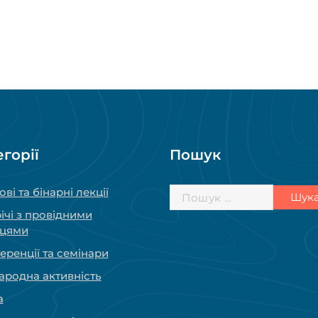
егорії
Пошук
Пошук:
ові та бінарні лекції
ічі з провідними
вцями
ренції та семінари
ародна активність
а