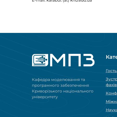
E-mail: karabut (at) knu.edu.ua
Кат
Гость
Зустр
Кафедра моделювання та
фахі
програмного забезпечення
Криворізького національного
Конфе
університету
Міжн
Наук