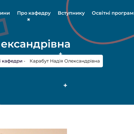
ини
Про кафедру
Вступнику
Освітні програ
лександрівна
і кафедри
-
Карабут Надія Олександрівна