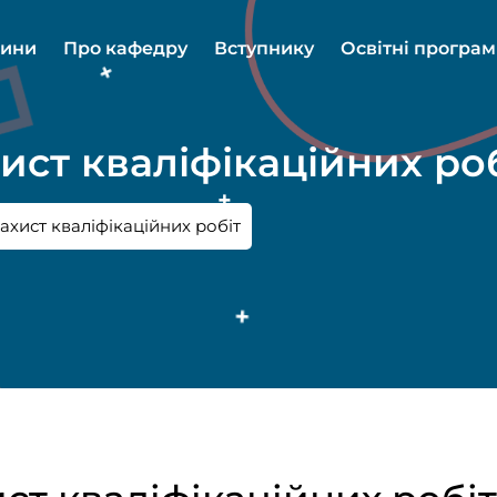
ини
Про кафедру
Вступнику
Освітні програ
хист кваліфікаційних ро
захист кваліфікаційних робіт