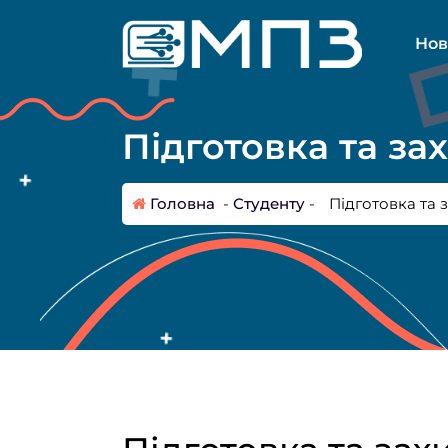
П
е
Нов
р
е
й
т
Підготовка та за
и
д
о
Головна
-
Студенту
-
Підготовка та 
к
о
н
т
е
н
т
у