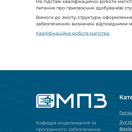
На підставі кваліфікаційної роботи магіс
питання про присвоєння здобувачеві ступ
Вимоги до змісту, структури, оформлення 
забезпечення» визначені відповідними 
Кваліфікаційна робота магістра
Кат
Гость
Зустр
Кафедра моделювання та
фахі
програмного забезпечення