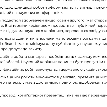
ної дослідницької роботи оформляються у вигляді поясню
повідей на наукових конференціях.
 подається здобувачем вищої освіти другого (магістерсь
оти. В ці терміни керівником проводиться публічний пере
 з відгуком наукового керівника, передається завідува
аються студенти, які виконали магістерську програму під
 області, мають мінімум одну публікацію у науковому вид
 про допуск до захисту.
каційна робота магістра з необхідним для захисту компл
ої області. Науковий керівник повинен бути присутнім на
валіфікаційних робіт виконуються державною українсько
іфікаційної роботи виконується у вигляді презентаційни
ого матеріалу має з достатньою повнотою відображати о
 супроводі комп’ютерної презентації, яка не має перевищу