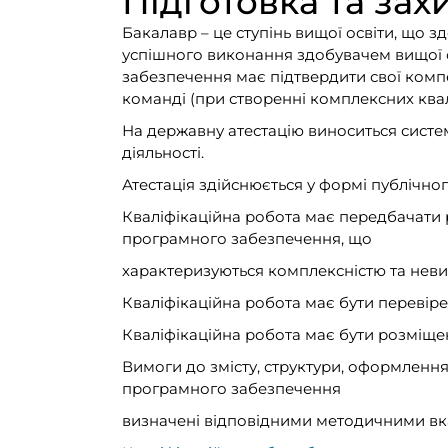
Підготовка та зах
Бакалавр – це ступінь вищої освіти, що з
успішного виконання здобувачем вищої ос
забезпечення має підтвердити свої комп
команді (при створенні комплексних квал
На державну атестацію виноситься систем
діяльності.
Атестація здійснюється у формі публічног
Кваліфікаційна робота має передбачати 
програмного забезпечення, що
характеризуються комплексністю та невиз
Кваліфікаційна робота має бути перевірен
Кваліфікаційна робота має бути розміще
Вимоги до змісту, структури, оформлення
програмного забезпечення
визначені відповідними методичними вк