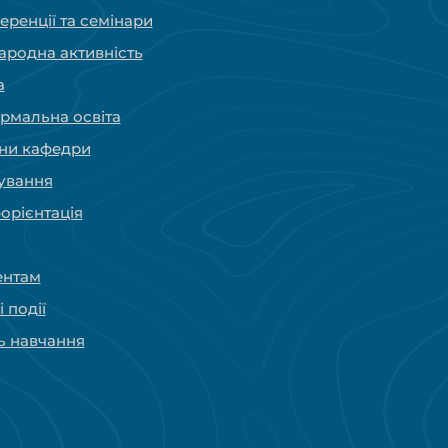
ренції та семінари
ародна активність
а
рмальна освіта
ни кафедри
ування
орієнтація
ентам
і події
ь навчання