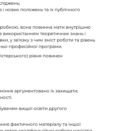
сліджень;
 і нових положень та їх публічного
озробкою, вона повинна мати внутрішню
 з використанням теоретичних знань і
и, у зв’язку з чим зміст роботи та рівень
ітньо-професійної програми.
гістерського) рівня повинен
уміння аргументовано їх захищати;
ності.
бувачем вищої освіти другого
тання фактичного матеріалу та іншої
е автор кваліфікаційної роботи магістра.