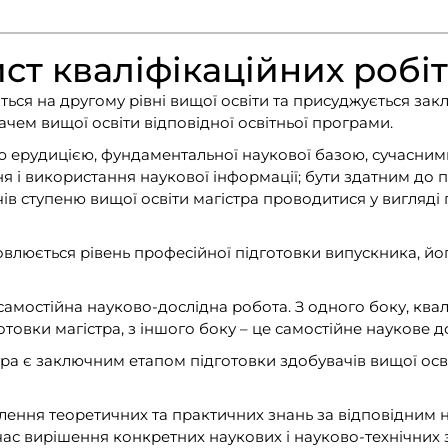
ист кваліфікаційних робіт
ається на другому рівні вищої освіти та присуджується з
ачем вищої освіти відповідної освітньої програми.
ю ерудицією, фундаментальної наукової базою, сучасним
 і використання наукової інформації; бути здатним до пл
чів ступеню вищої освіти магістра проводитися у вигляді 
овлюється рівень професійної підготовки випускника, йог
 самостійна науково-дослідна робота. З одного боку, кв
отовки магістра, з іншого боку – це самостійне наукове 
ра є заключним етапом підготовки здобувачів вищої освіт
блення теоретичних та практичних знань за відповідним
час вирішення конкретних наукових і науково-технічних 