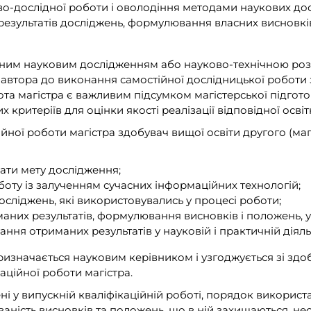
во-дослідної роботи і оволодіння методами наукових до
 результатів досліджень, формулювання власних висновків
нченим науковим дослідженням або науково-технічною р
ть автора до виконання самостійної дослідницької роботи
а магістра є важливим підсумком магістерської підготовк
их критеріїв для оцінки якості реалізації відповідної осв
ційної роботи магістра здобувач вищої освіти другого (ма
ати мету дослідження;
оту із залученням сучасних інформаційних технологій;
сліджень, які використовувались у процесі роботи;
маних результатів, формулювання висновків і положень, 
ня отриманих результатів у науковій і практичній діяль
ризначається науковим керівником і узгоджується зі здо
каційної роботи магістра.
дені у випускній кваліфікаційній роботі, порядок викорис
ованість висновків та положень, що в ній захищаються, нес