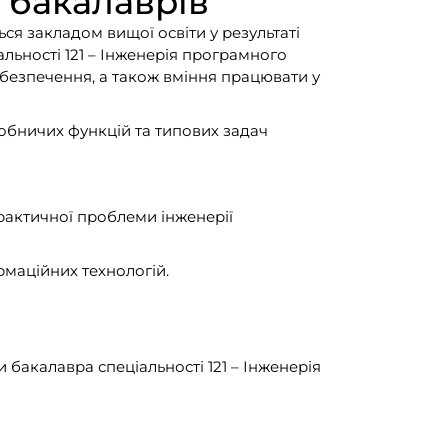
т бакалаврів
ься закладом вищої освіти у результаті
льності 121 – Інженерія програмного
безпечення, а також вміння працювати у
робничих функцій та типових задач
рактичної проблеми інженерії
рмаційних технологій.
 бакалавра спеціальності 121 – Інженерія