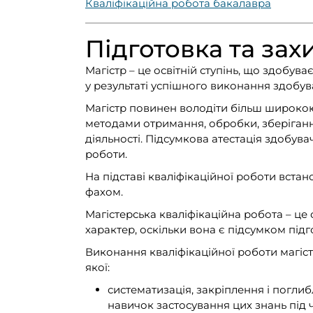
Кваліфікаційна робота бакалавра
Підготовка та зах
Магістр – це освітній ступінь, що здобув
у результаті успішного виконання здобув
Магістр повинен володіти більш широко
методами отримання, обробки, зберігання
діяльності. Підсумкова атестація здобува
роботи.
На підставі кваліфікаційної роботи встан
фахом.
Магістерська кваліфікаційна робота – це
характер, оскільки вона є підсумком підг
Виконання кваліфікаційної роботи магіст
якої:
систематизація, закріплення і погли
навичок застосування цих знань під 