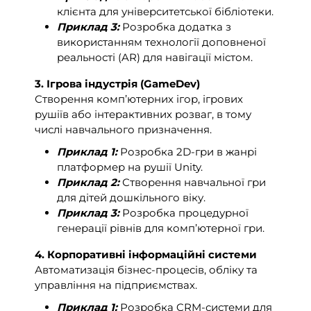
клієнта для університетської бібліотеки.
Приклад 3:
Розробка додатка з
використанням технології доповненої
реальності (AR) для навігації містом.
3. Ігрова індустрія (GameDev)
Створення комп’ютерних ігор, ігрових
рушіїв або інтерактивних розваг, в тому
числі навчального призначення.
Приклад 1:
Розробка 2D-гри в жанрі
платформер на рушії Unity.
Приклад 2:
Створення навчальної гри
для дітей дошкільного віку.
Приклад 3:
Розробка процедурної
генерації рівнів для комп’ютерної гри.
4. Корпоративні інформаційні системи
Автоматизація бізнес-процесів, обліку та
управління на підприємствах.
Приклад 1:
Розробка CRM-системи для