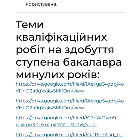
користувача.
Теми
кваліфікаційних
робіт на здобуття
ступена бакалавра
минулих років:
https://drive.google.com/file/d/1Aevgp5vgdpj4o
VHnO2a9gVxjky5MffDm/view
https://drive.google.com/file/d/1Aevgp5vgdpj4o
VHnO2a9gVxjky5MffDm/view
https://drive.google.com/file/d/1C7bWOvm9-
mjiknnXZrSmLojDYYbP417W/view
https://drive.google.com/file/d/1OPPpF2Dd_Izo