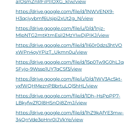
aIOsmZnRFiPIIOXG_kIw/view
https://drive.google.com/file/d/1NWVENX9-
H3qcjyvbmf6Usjpi2xUt2g_N/view
https://drive.google.com/file/u/0/d/1njz-
MlpNTG2mtKtmEsiI2MzYlwDjPIKJ/view
https://drive.google.com/file/d/1I60r0dzs3htVO
xWPn4oyYPizT_Ukmn0u/view
https://drive.google.com/file/d/15p0Tw9G0hLJq
SFvjo-9Wssp1UY7qCSf3/view
https://drive.google.com/file/u/0/d/1WV3Ac5kt-
yxfWQHMeznPBbrtuLQl5hHL/view
https://drive.google.com/file/d/1Dh–HsPpPP7-
LBkyfwZfOl8HSnOi8ZmJ/view
https://drive.google.com/file/d/1hZ9kAfYE3mw-
34QrrVde3pHnr0IJVkYe/view