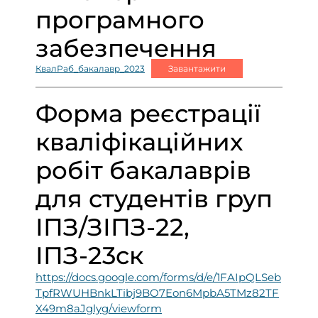
програмного
забезпечення
КвалРаб_бакалавр_2023
Завантажити
Форма реєстрації
кваліфікаційних
робіт бакалаврів
для студентів груп
ІПЗ/ЗІПЗ-22,
ІПЗ-23ск
https://docs.google.com/forms/d/e/1FAIpQLSeb
TpfRWUHBnkLTibj9BO7Eon6MpbA5TMz82TF
X49m8aJglyg/viewform