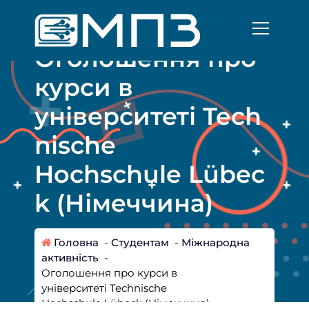
П
е
р
Оголошення про
е
й
курси в
т
и
університеті Tech
д
о
nische
к
о
Hochschule Lübec
н
т
k (Німеччина)
е
н
т
Головна
-
Студентам
-
Міжнародна
у
активність
-
Оголошення про курси в
університеті Technische
Hochschule Lübeck (Німеччина)