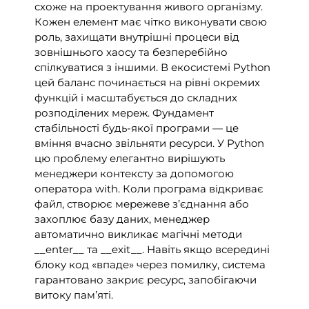
схоже на проектування живого організму.
Кожен елемент має чітко виконувати свою
роль, захищати внутрішні процеси від
зовнішнього хаосу та безперебійно
спілкуватися з іншими. В екосистемі Python
цей баланс починається на рівні окремих
функцій і масштабується до складних
розподілених мереж. Фундамент
стабільності будь-якої програми — це
вміння вчасно звільняти ресурси. У Python
цю проблему елегантно вирішують
менеджери контексту за допомогою
оператора with. Коли програма відкриває
файл, створює мережеве з’єднання або
захоплює базу даних, менеджер
автоматично викликає магічні методи
__enter__ та __exit__. Навіть якщо всередині
блоку код «впаде» через помилку, система
гарантовано закриє ресурс, запобігаючи
витоку пам’яті.