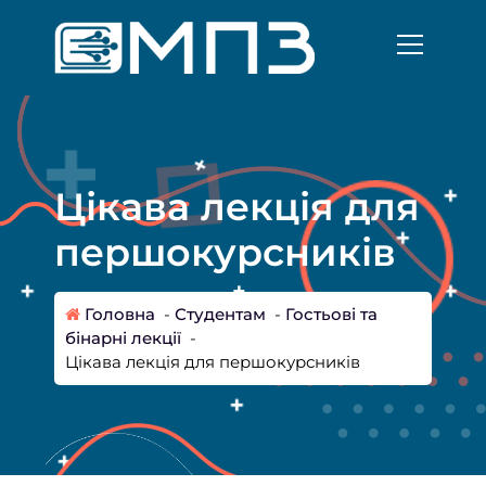
П
е
р
е
й
т
и
д
Цікава лекція для
о
к
першокурсників
о
н
т
Головна
-
Студентам
-
Гостьові та
е
бінарні лекції
-
н
Цікава лекція для першокурсників
т
у