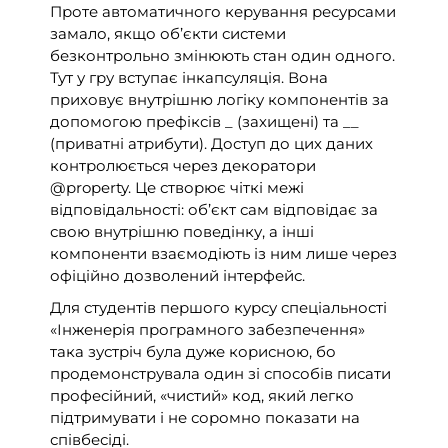
Проте автоматичного керування ресурсами
замало, якщо об’єкти системи
безконтрольно змінюють стан один одного.
Тут у гру вступає інкапсуляція. Вона
приховує внутрішню логіку компонентів за
допомогою префіксів _ (захищені) та __
(приватні атрибути). Доступ до цих даних
контролюється через декоратори
@property. Це створює чіткі межі
відповідальності: об’єкт сам відповідає за
свою внутрішню поведінку, а інші
компоненти взаємодіють із ним лише через
офіційно дозволений інтерфейс.
Для студентів першого курсу спеціальності
«Інженерія програмного забезпечення»
така зустріч була дуже корисною, бо
продемонструвала один зі способів писати
професійний, «чистий» код, який легко
підтримувати і не соромно показати на
співбесіді.