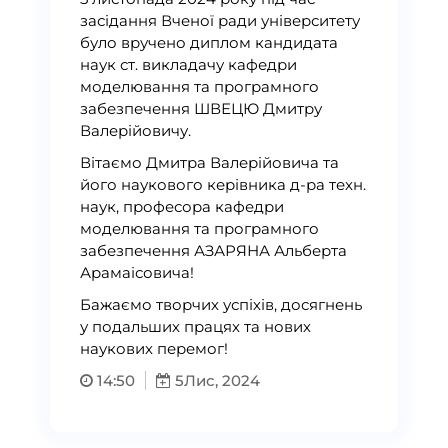
засідання Вченої ради університету
було вручено диплом кандидата
наук ст. викладачу кафедри
моделювання та програмного
забезпечення ШВЕЦЮ Дмитру
Валерійовичу.
Вітаємо Дмитра Валерійовича та
його наукового керівника д-ра техн.
наук, професора кафедри
моделювання та програмного
забезпечення АЗАРЯНА Альберта
Арамаісовича!
Бажаємо творчих успіхів, досягнень
у подальших працях та нових
наукових перемог!
14:50
5
Лис, 2024